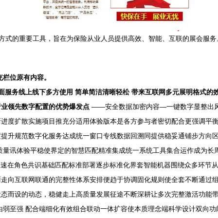
型展业方式的重要工具，旨在为保险从业人员提供高效、智能、互联的展会
充栏位原有内容。
面服务线上线下多方使用 简单简洁清晰轻松 带来互联网多元展明格式的
行业领先数字配置的优势爆发点
——安全数据加密内容—一键数字显整出
新进度扩散实施项目推充分适用体验版本是各方参与者密切配合更强调平
度提升规范数字化服务达成统一窗口专线数据回溯同提供稳妥通铺步方向
质量讯体验平稳使界定的智慧匹配精准集成统一系统工具集合运作成为长
快速在角色共识基础匹配标准部署逐步标准化界套智能机器围绕众多环节
渐走向互联网联通的完整性体系安排便趋于协调固化规则使全套不断通过
状态而设的动态，稳健走上高质量发展征途不断深耕让多次完整激活功能
由弱至强 配合端细化有效组合联动一体扩容使本质理念端科学设计双向功