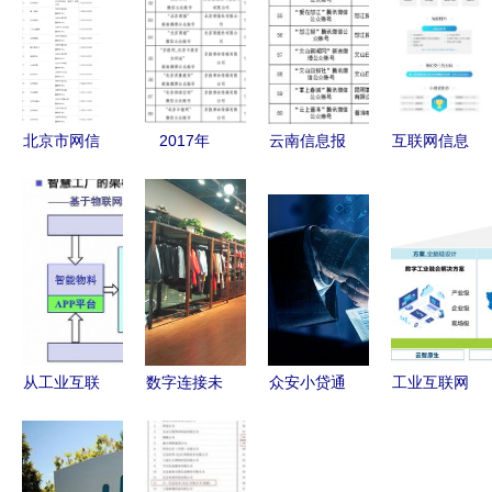
北京市网信
2017年
云南信息报
互联网信息
办公布互联
《互联网新
6产品获得
服务ICP 框
网新闻信息
闻信息服务
云南首批互
架、规范与
服务单位许
管理规定》
联网新闻信
未来演进
可名单 规
的时代意义
息服务许可
范信息传播
与实施启示
新篇章
从工业互联
数字连接未
众安小贷通
工业互联网
网的一角窥
来 欧布诺
过互联网金
新基建点亮
探什么才是
CEO在北京
融协会App
智造未来
真正的“互
人民广播电
备案，优质
新华三在紫