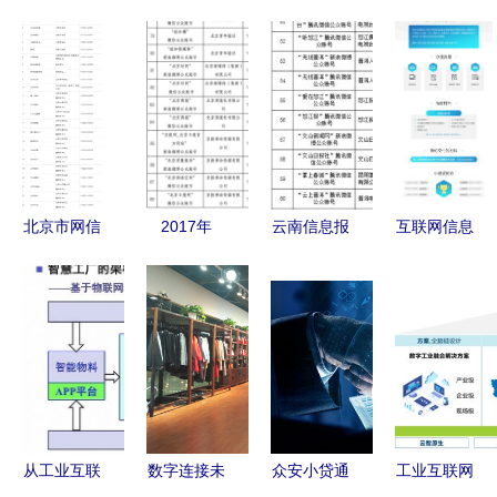
北京市网信
2017年
云南信息报
互联网信息
办公布互联
《互联网新
6产品获得
服务ICP 框
网新闻信息
闻信息服务
云南首批互
架、规范与
服务单位许
管理规定》
联网新闻信
未来演进
可名单 规
的时代意义
息服务许可
范信息传播
与实施启示
新篇章
从工业互联
数字连接未
众安小贷通
工业互联网