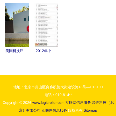
网的一角窥
来 欧布诺
过互联网金
新基建点亮
探什么才是
CEO在北京
融协会App
智造未来
真正的“互
人民广播电
备案，优质
新华三在紫
联网”
台讲述
服务满足用
光股份智能
OUBURO
户需求
制造工厂的
新零售旅程
实践分享
美国科技巨
2012年中
头在华裁
国互联网信
员，源头竟
息服务收入
是华为“太
前百家企业
强了”？
榜单发布，
地址：北京市房山区良乡凯旋大街建设路18号—D13199
宜宾零距离
电话：010-814**
网络公司成
Copyright © 2026
www.logicroller.com
互联网信息服务
亲壳科技（北
功入围
京）有限公司
互联网信息服务
版权所有
Sitemap